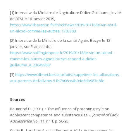
[1] Interview du Ministre de l’agriculture Didier Guillaume, invité
de BFM le 16 janvier 2019,
https://www.liberation.fr/checknews/2019/01/16/le-vin-est-il-
un-alcool-comme-les-autres_1703300
[2] Interview de la Ministre de la santé Agnès Buzyn le 18
janvier, sur France Info :
https://www.huffingtonpost.fr/2019/01/18/le-vin-un-alcool-
comme-les-autres-agnes-buzyn-repond-a-didier-
guillaume_a_23645968/
[3]
https://www.dhnet.be/actu/faits/supprimer-les-allocations-
aux-parents-defaillants-51b7b06ce4b0de6db987e8fe
Sources
Baumrind D. (1991), « The influence of parenting style on
adolescent competence and substance use »,
Journal of Early
Adolescence
, vol. 11, n° 1, p. 56-95.
Cottin P., Lanchon A. et Le Pennec A. (éd.),
Accompagner les