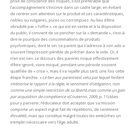
prise de conscience des risques, il est préférable que
l’accompagnement s’inscrive dans un cadre large, en évitant
de centrer son attention sur le produit et ses caractéristiques,
nobles ou vulgaires, pures ou corrompues. Au lieu d’être
obnubilé par « l’offre », ce qui est en vente et à la disposition
du public, il convient de se pencher sur la « demande », c’est-à-
dire le pourquoi des consommations de produits
psychotropes, dont le vin. Le parent qui s’adresse à son ado a
souvent l’impression pénible de prêcher dans le vide. Or, il
n’en est rien. Le discours des parents risque effectivement
d’être ignoré, voire moqué, pendant une période souvent
qualifiée de « crise », mais il va rejaillir plus tard, une fois cette
étape franchie.
«
Le lien aux parents
est celui par lequel l’enfant
intériorise le rapport à la règle, le sentiment d’obligation, non
comme une simple restriction de sa liberté,
mais comme un gain
par acquisition de compétence »
(Couteron, 2009, p. 11).Mais
pour y parvenir, l’éducateur doit accepter que sa mission
comporte un aspect ingrat fait de répétitions, de sentiment
d’inutilité, mais qui constitue malgré toutes les embûches un
tremplin nécessaire vers l’âge adulte.