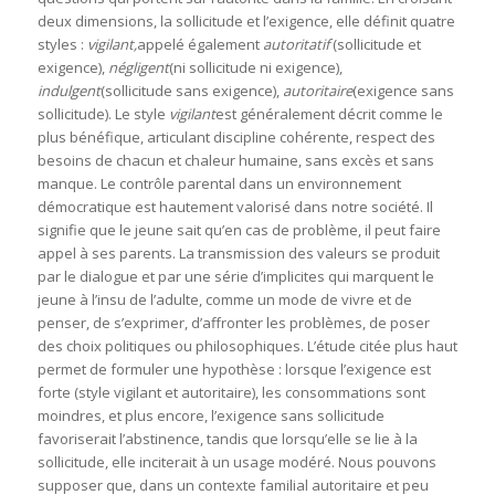
deux dimensions, la sollicitude et l’exigence, elle définit quatre
styles :
vigilant,
appelé également
autoritatif
(sollicitude et
exigence),
négligent
(ni sollicitude ni exigence),
indulgent
(sollicitude sans exigence),
autoritaire
(exigence sans
sollicitude). Le style
vigilant
est généralement décrit comme le
plus bénéfique, articulant discipline cohérente, respect des
besoins de chacun et chaleur humaine, sans excès et sans
manque. Le contrôle parental dans un environnement
démocratique est hautement valorisé dans notre société. Il
signifie que le jeune sait qu’en cas de problème, il peut faire
appel à ses parents. La transmission des valeurs se produit
par le dialogue et par une série d’implicites qui marquent le
jeune à l’insu de l’adulte, comme un mode de vivre et de
penser, de s’exprimer, d’affronter les problèmes, de poser
des choix politiques ou philosophiques. L’étude citée plus haut
permet de formuler une hypothèse : lorsque l’exigence est
forte (style vigilant et autoritaire), les consommations sont
moindres, et plus encore, l’exigence sans sollicitude
favoriserait l’abstinence, tandis que lorsqu’elle se lie à la
sollicitude, elle inciterait à un usage modéré. Nous pouvons
supposer que, dans un contexte familial autoritaire et peu