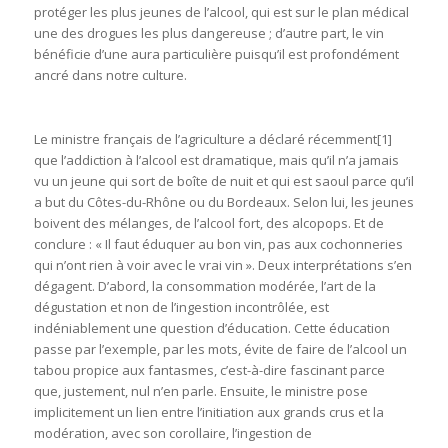
protéger les plus jeunes de l’alcool, qui est sur le plan médical
une des drogues les plus dangereuse ; d’autre part, le vin
bénéficie d’une aura particulière puisqu’il est profondément
ancré dans notre culture.
Le ministre français de l’agriculture a déclaré récemment
[1]
que l’addiction à l’alcool est dramatique, mais qu’il n’a jamais
vu un jeune qui sort de boîte de nuit et qui est saoul parce qu’il
a but du Côtes-du-Rhône ou du Bordeaux. Selon lui, les jeunes
boivent des mélanges, de l’alcool fort, des alcopops. Et de
conclure : « Il faut éduquer au bon vin, pas aux cochonneries
qui n’ont rien à voir avec le vrai vin ». Deux interprétations s’en
dégagent. D’abord, la consommation modérée, l’art de la
dégustation et non de l’ingestion incontrôlée, est
indéniablement une question d’éducation. Cette éducation
passe par l’exemple, par les mots, évite de faire de l’alcool un
tabou propice aux fantasmes, c’est-à-dire fascinant parce
que, justement, nul n’en parle. Ensuite, le ministre pose
implicitement un lien entre l’initiation aux grands crus et la
modération, avec son corollaire, l’ingestion de