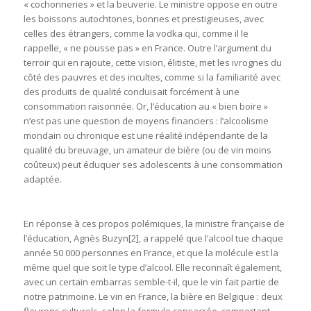
« cochonneries » et la beuverie. Le ministre oppose en outre
les boissons autochtones, bonnes et prestigieuses, avec
celles des étrangers, comme la vodka qui, comme il le
rappelle, « ne pousse pas » en France. Outre l’argument du
terroir qui en rajoute, cette vision, élitiste, met les ivrognes du
côté des pauvres et des incultes, comme si la familiarité avec
des produits de qualité conduisait forcément à une
consommation raisonnée. Or, l’éducation au « bien boire »
n’est pas une question de moyens financiers : l’alcoolisme
mondain ou chronique est une réalité indépendante de la
qualité du breuvage, un amateur de bière (ou de vin moins
coûteux) peut éduquer ses adolescents à une consommation
adaptée.
En réponse à ces propos polémiques, la ministre française de
l’éducation, Agnès Buzyn
[2], a rappelé que l’alcool tue chaque
année 50 000 personnes en France, et que la molécule est la
même quel que soit le type d’alcool. Elle reconnaît également,
avec un certain embarras semble-t-il, que le vin fait partie de
notre patrimoine. Le vin en France, la bière en Belgique : deux