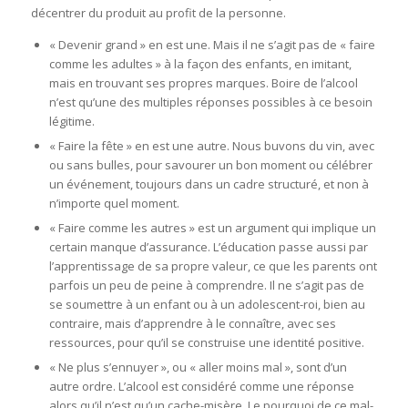
décentrer du produit au profit de la personne.
« Devenir grand » en est une. Mais il ne s’agit pas de « faire
comme les adultes » à la façon des enfants, en imitant,
mais en trouvant ses propres marques. Boire de l’alcool
n’est qu’une des multiples réponses possibles à ce besoin
légitime.
« Faire la fête » en est une autre. Nous buvons du vin, avec
ou sans bulles, pour savourer un bon moment ou célébrer
un événement, toujours dans un cadre structuré, et non à
n’importe quel moment.
« Faire comme les autres » est un argument qui implique un
certain manque d’assurance. L’éducation passe aussi par
l’apprentissage de sa propre valeur, ce que les parents ont
parfois un peu de peine à comprendre. Il ne s’agit pas de
se soumettre à un enfant ou à un adolescent-roi, bien au
contraire, mais d’apprendre à le connaître, avec ses
ressources, pour qu’il se construise une identité positive.
« Ne plus s’ennuyer », ou « aller moins mal », sont d’un
autre ordre. L’alcool est considéré comme une réponse
alors qu’il n’est qu’un cache-misère. Le pourquoi de ce mal-