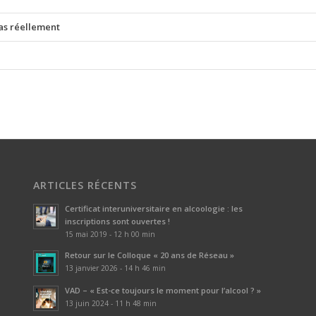
pas réellement
ARTICLES RÉCENTS
Certificat interuniversitaire en alcoologie : les
inscriptions sont ouvertes !
15 mai 2019 - 12 h 00 min
Retour sur le Colloque « 20 ans de Réseau »
13 janvier 2026 - 14 h 46 min
VAD – « Est-ce toujours le moment pour l’alcool ? »
13 juin 2024 - 11 h 48 min