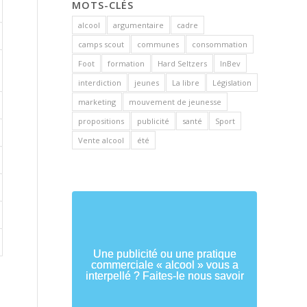
MOTS-CLÉS
alcool
argumentaire
cadre
camps scout
communes
consommation
Foot
formation
Hard Seltzers
InBev
interdiction
jeunes
La libre
Législation
marketing
mouvement de jeunesse
propositions
publicité
santé
Sport
Vente alcool
été
Une publicité ou une pratique
commerciale « alcool » vous a
interpellé ? Faites-le nous savoir