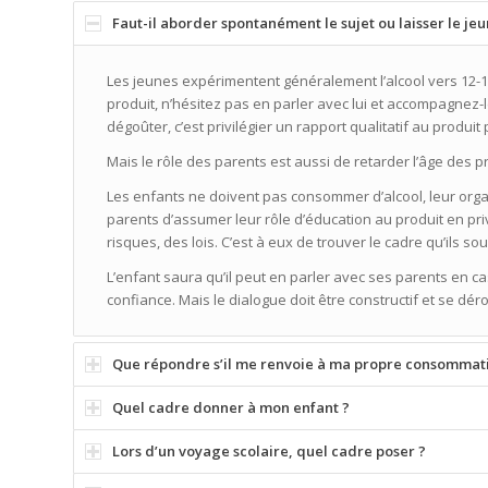
Faut-il aborder spontanément le sujet ou laisser le jeu
Les jeunes expérimentent généralement l’alcool vers 12-1
produit, n’hésitez pas en parler avec lui et accompagnez
dégoûter, c’est privilégier un rapport qualitatif au produit 
Mais le rôle des parents est aussi de retarder l’âge des 
Les enfants ne doivent pas consommer d’alcool, leur organ
parents d’assumer leur rôle d’éducation au produit en priv
risques, des lois. C’est à eux de trouver le cadre qu’ils so
L’enfant saura qu’il peut en parler avec ses parents en c
confiance. Mais le dialogue doit être constructif et se dé
Que répondre s’il me renvoie à ma propre consommat
Quel cadre donner à mon enfant ?
Lors d’un voyage scolaire, quel cadre poser ?