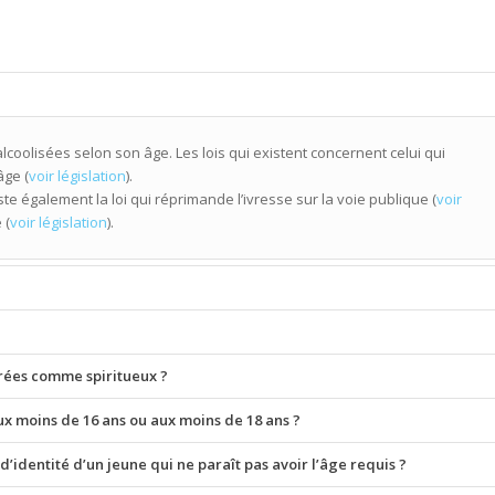
lcoolisées selon son âge. Les lois qui existent concernent celui qui
âge (
voir législation
).
e également la loi qui réprimande l’ivresse sur la voie publique (
voir
 (
voir législation
).
érées comme spiritueux ?
 aux moins de 16 ans ou aux moins de 18 ans ?
dentité d’un jeune qui ne paraît pas avoir l’âge requis ?