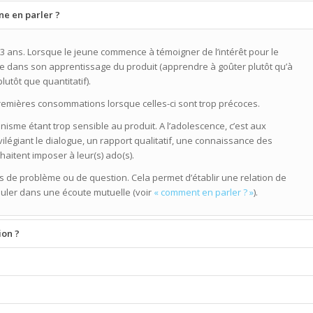
ne en parler ?
3 ans. Lorsque le jeune commence à témoigner de l’intérêt pour le
-le dans son apprentissage du produit (apprendre à goûter plutôt qu’à
plutôt que quantitatif).
premières consommations lorsque celles-ci sont trop précoces.
isme étant trop sensible au produit. A l’adolescence, c’est aux
ilégiant le dialogue, un rapport qualitatif, une connaissance des
uhaitent imposer à leur(s) ado(s).
as de problème ou de question. Cela permet d’établir une relation de
rouler dans une écoute mutuelle (voir
« comment en parler ? »
).
ion ?