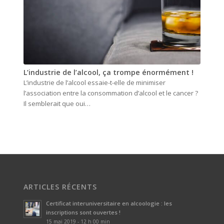
L’industrie de l’alcool, ça trompe énormément !
L’industrie de l’alcool essaie-t-elle de minimiser
l’association entre la consommation d’alcool et le cancer ?
Il semblerait que oui…
ARTICLES RÉCENTS
Certificat interuniversitaire en alcoologie : les
inscriptions sont ouvertes !
15 mai 2019 - 12 h 00 min