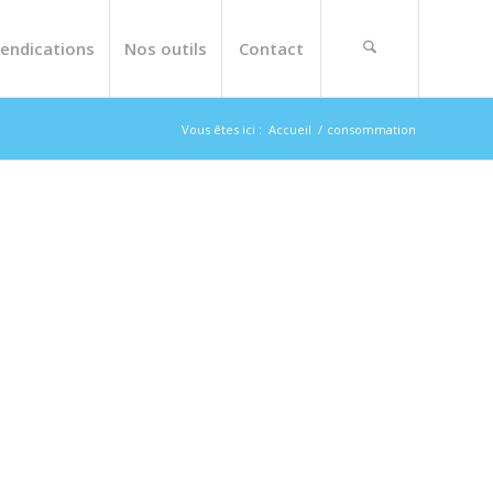
endications
Nos outils
Contact
Vous êtes ici :
Accueil
/
consommation